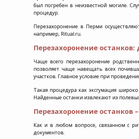
был погребен в неизвестной могиле. Слу
Эксгумация
Уборк
процедур.
захор
Перезахоронение в Перми осуществляют
например, Ritual.ru.
Перезахоронение останков: 
Чаще всего перезахоронение родственн
позволяет чаще навещать всех почивших
участков. Главное условие при проведени
Такая процедура как эксгумация широко
Найденные останки извлекают из полевых
Перезахоронение останков 
Как и в любом вопросе, связанном с р
документов.