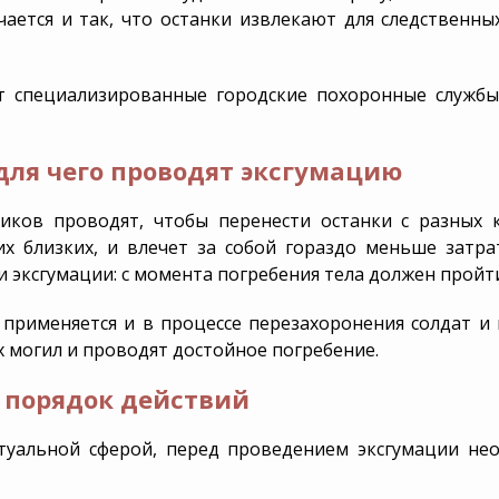
чается и так, что останки извлекают для следственны
а и благоустройство
онения
 специализированные городские похоронные службы
для чего проводят эксгумацию
иков проводят, чтобы перенести останки с разных
 близких, и влечет за собой гораздо меньше затра
и эксгумации: с момента погребения тела должен пройти
 применяется и в процессе перезахоронения солдат и
 могил и проводят достойное погребение.
– порядок действий
итуальной сферой, перед проведением эксгумации н