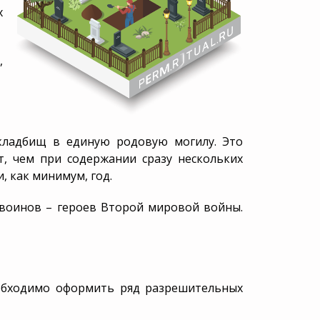
Схемы обмана
УСЗН
х
Статьи
Калькулятор поминок
,
 кладбищ в единую родовую могилу. Это
т, чем при содержании сразу нескольких
, как минимум, год.
 воинов – героев Второй мировой войны.
еобходимо оформить ряд разрешительных