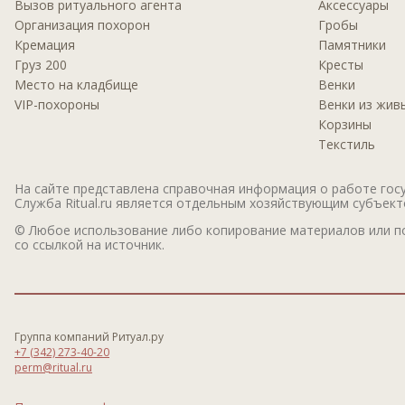
Вызов ритуального агента
Аксессуары
Организация похорон
Гробы
Кремация
Памятники
Груз 200
Кресты
Место на кладбище
Венки
VIP-похороны
Венки из жив
Корзины
Текстиль
На сайте представлена справочная информация о работе госу
Служба Ritual.ru является отдельным хозяйствующим субъектом
© Любое использование либо копирование материалов или по
со ссылкой на источник.
Группа компаний Ритуал.ру
+7 (342) 273-40-20
perm@ritual.ru