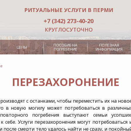
РИТУАЛЬНЫЕ УСЛУГИ В ПЕРМИ
+7 (342) 273-40-20
КРУГЛОСУТОЧНО
ПОСОБИЕ НА
ПОЛЕЗНАЯ
ЦЕНЫ
ПОГРЕБЕНИЕ
ИНФОРМАЦИЯ
ие
ПЕРЕЗАХОРОНЕНИЕ
Носильщики гроба
Кремация
Оркестр
Сингуматор
роизводят с останками, чтобы переместить их на ново
его в новую могилу может потребоваться в различны
алк
Место на кладбище
повторного погребения выступают семьи усопших
 себе. Услуги перезахоронения могут потребоваться 
охороны
Дополнительная инф
и после смерти тело удалось найти не сразу, и покойны