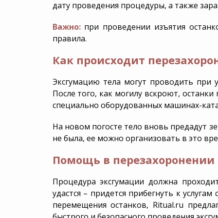
дату проведения процедуры, а также зара
Важно:
при проведении изъятия останко
правила.
Как происходит перезахорон
Эксгумацию тела могут проводить при 
После того, как могилу вскроют, останки
специально оборудованных машинах-ката
На новом погосте тело вновь предадут з
не была, ее можно организовать в это вре
Помощь в перезахоронении о
Процедура эксгумации должна проходит
удастся – придется прибегнуть к услугам
перемещения останков, Ritual.ru предл
быстрого и безопасного проведения эксгу