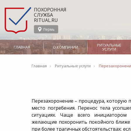
ПОХОРОННАЯ
СЛУЖБА
RITUAL.RU
Пермь
РИТУАЛЬНЫЕ
ГЛАВНАЯ
О КОМПАНИИ
УСЛУГИ
›
›
О службе
Организация
Главная
Ритуальные услуги
Сотрудничество
Перезахоронен
похорон
Новости
СМИ о нас
Вызов агента
Панихида
Перевозка тела в морг
Отпевание
Бальзамирование
Церемониймейстер
Отзывы
Производство
Перезахоронение – процедура, которую п
место погребения. Перенос тела усопш
Груз 200
Катаф
ситуациях. Чаще всего инициатором 
Группа Компаний
желающие похоронить покойного ближе к
Дезинфекция
VIP п
при более трагичных обстоятельствах: есл