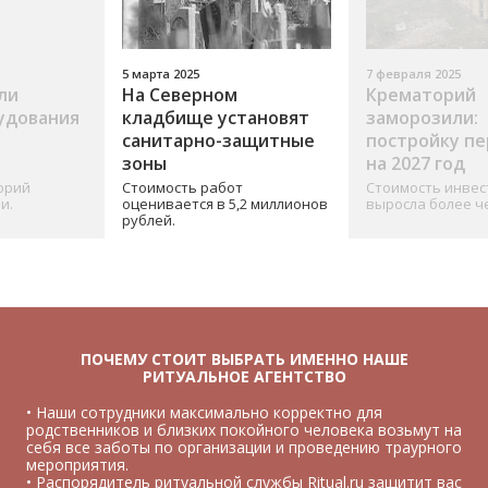
5 марта 2025
7 февраля 2025
ли
На Северном
Крематорий
удования
кладбище установят
заморозили:
санитарно-защитные
постройку п
зоны
на 2027 год
орий
Стоимость работ
Стоимость инвес
и.
оценивается в 5,2 миллионов
выросла более че
рублей.
ПОЧЕМУ СТОИТ ВЫБРАТЬ ИМЕННО НАШЕ
РИТУАЛЬНОЕ АГЕНТСТВО
• Наши сотрудники максимально корректно для
родственников и близких покойного человека возьмут на
себя все заботы по организации и проведению траурного
мероприятия.
• Распорядитель ритуальной службы Ritual.ru защитит вас