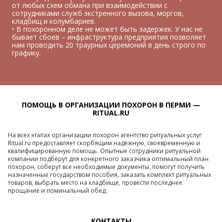
от любых схем обмана при взаимодействии с
сотрудниками служб экстренного вызова, моргов,
кладбищ и колумбариев.
• В похоронном деле не может быть задержек. У нас не
бывает сбоев – инфраструктура предприятия позволяет
нам проводить 20 траурных церемоний в день строго по
графику.
ПОМОЩЬ В ОРГАНИЗАЦИИ ПОХОРОН В ПЕРМИ —
RITUAL.RU
На всех этапах организации похорон агентство ритуальных услуг
Ritual.ru предоставляет скорбящим надёжную, своевременную и
квалифицированную помощь. Опытные сотрудники ритуальной
компании подберут для конкретного заказчика оптимальный план
похорон, соберут все необходимые документы, помогут получить
назначенные государством пособия, заказать комплект ритуальных
товаров, выбрать место на кладбище, провести последнее
прощание и поминальный обед.
КОНТАКТЫ